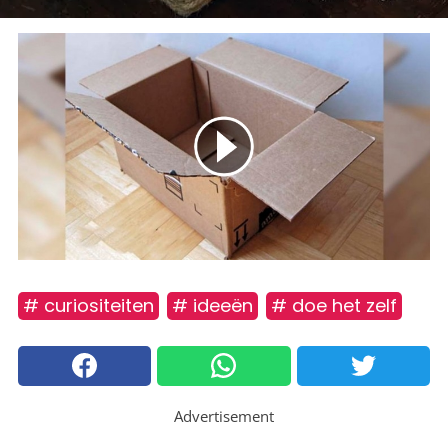
# curiositeiten
# ideeën
# doe het zelf
Advertisement