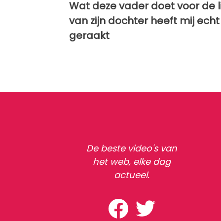
Wat deze vader doet voor de l
van zijn dochter heeft mij echt
geraakt
De beste video's van
het web, elke dag
actueel.