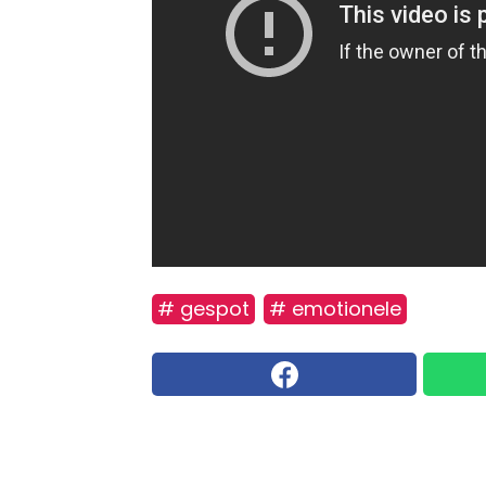
# gespot
# emotionele