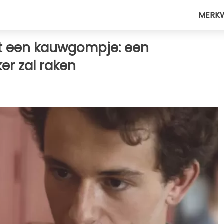
MERK
et een kauwgompje: een
ker zal raken