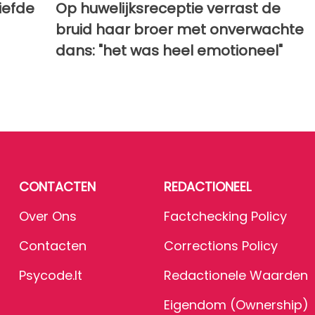
iefde
Op huwelijksreceptie verrast de
bruid haar broer met onverwachte
dans: "het was heel emotioneel"
CONTACTEN
REDACTIONEEL
Over Ons
Factchecking Policy
Contacten
Corrections Policy
Psycode.it
Redactionele Waarden
Eigendom (Ownership)