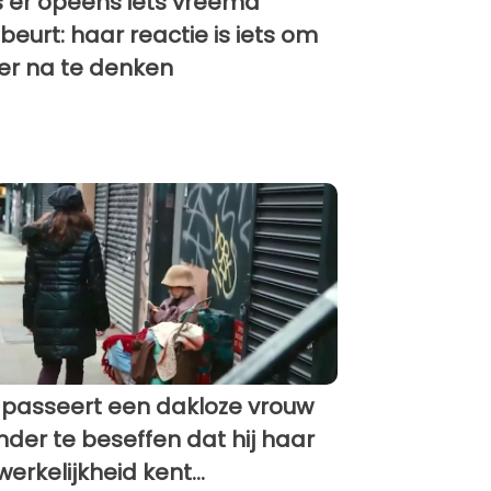
s er opeens iets vreemd
beurt: haar reactie is iets om
er na te denken
j passeert een dakloze vrouw
nder te beseffen dat hij haar
werkelijkheid kent...