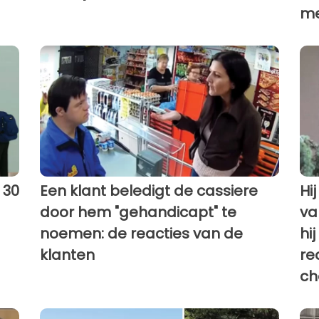
me
 30
Een klant beledigt de cassiere
Hi
door hem "gehandicapt" te
va
noemen: de reacties van de
hi
klanten
re
ch