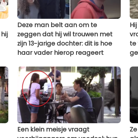
Deze man belt aan om te
Hij
hij
zeggen dat hij wil trouwen met
vr
zijn 13-jarige dochter: dit is hoe
te
haar vader hierop reageert
ge
Een klein meisje vraagt
Ze