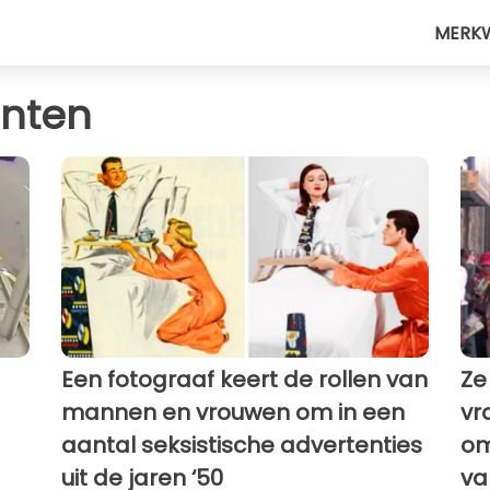
MERK
enten
Een fotograaf keert de rollen van
Ze
mannen en vrouwen om in een
vr
aantal seksistische advertenties
om
uit de jaren ‘50
va