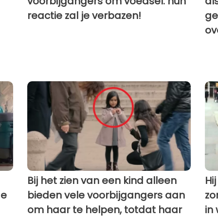
voorbijgangers om voedsel: hun
al
reactie zal je verbazen!
ge
ov
Bij het zien van een kind alleen
Hi
de
bieden vele voorbijgangers aan
zo
om haar te helpen, totdat haar
in 