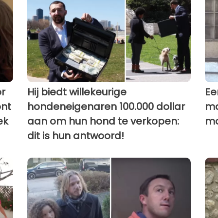
r
Hij biedt willekeurige
Ee
ont
hondeneigenaren 100.000 dollar
ma
ek
aan om hun hond te verkopen:
ma
dit is hun antwoord!