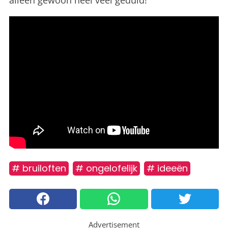
alleen gewoon heel veel geduld!
# bruiloften
# ongelofelijk
# ideeën
Advertisement