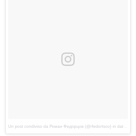
Un post condiviso da Роман Федорцов (@rfedortsov)
in data:
Dic