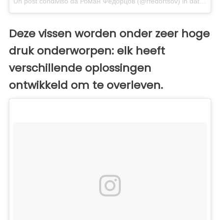
Un post condiviso da Роман Федорцов (@rfedortsov)
in data:
Gen
Deze vissen worden onder zeer hoge
druk onderworpen: elk heeft
verschillende oplossingen
ontwikkeld om te overleven.