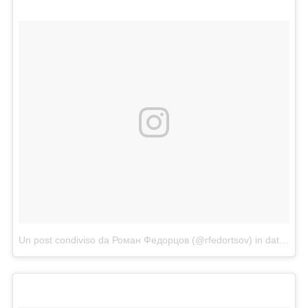
Un post condiviso da Роман Федорцов (@rfedortsov)
in data:
Dic