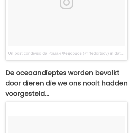
Un post condiviso da Роман Федорцов (@rfedortsov)
in data:
Dic
De oceaandieptes worden bevolkt
door dieren die we ons nooit hadden
voorgesteld...