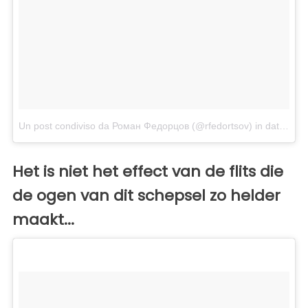
Un post condiviso da Роман Федорцов (@rfedortsov)
in data:
Gen
Het is niet het effect van de flits die
de ogen van dit schepsel zo helder
maakt...