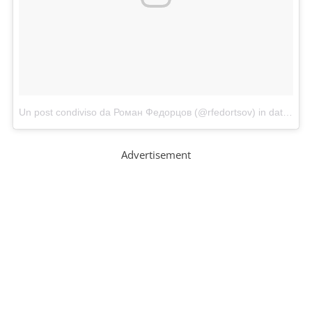
Un post condiviso da Роман Федорцов (@rfedortsov)
in data:
Dic
Advertisement