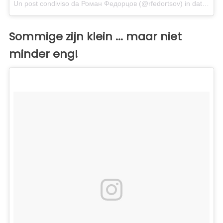
Un post condiviso da Роман Федорцов (@rfedortsov)
in data:
Dic
Sommige zijn klein ... maar niet
minder eng!