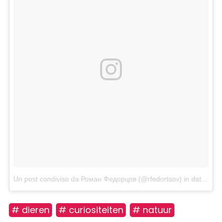
Un post condiviso da Роман Федорцов (@rfedortsov)
in data:
Nov
# dieren
# curiositeiten
# natuur