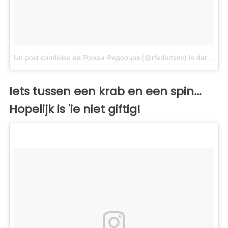
Un post condiviso da Роман Федорцов (@rfedortsov)
in data:
Gen
Iets tussen een krab en een spin...
Hopelijk is 'ie niet giftig!