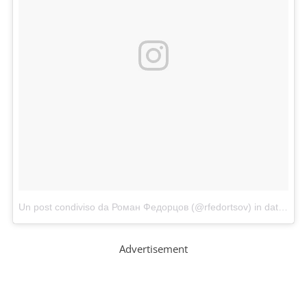
Un post condiviso da Роман Федорцов (@rfedortsov)
in data:
Dic
Advertisement