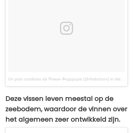
Un post condiviso da Роман Федорцов (@rfedortsov)
in data:
Dic
Deze vissen leven meestal op de
zeebodem, waardoor de vinnen over
het algemeen zeer ontwikkeld zijn.