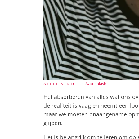
A L L E F . V I N I C I U S Δ/unsplash
Het absorberen van alles wat ons ove
de realiteit is vaag en neemt een lo
maar we moeten onaangename opmer
glijden.
Het is belangrijk om te leren om op 