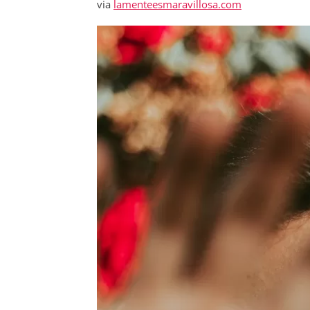
via
lamenteesmaravillosa.com