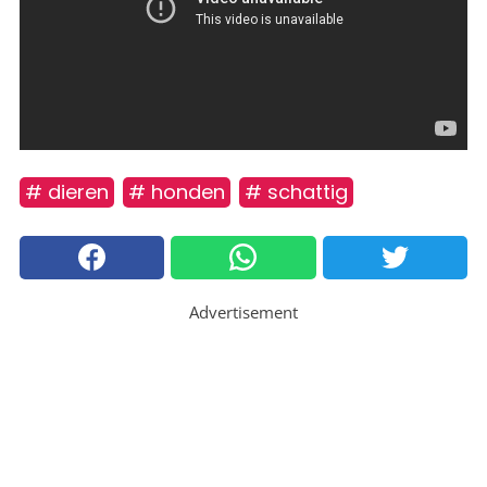
# dieren
# honden
# schattig
Advertisement