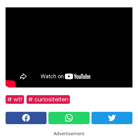
# wtf
# curiositeiten
Advertisement