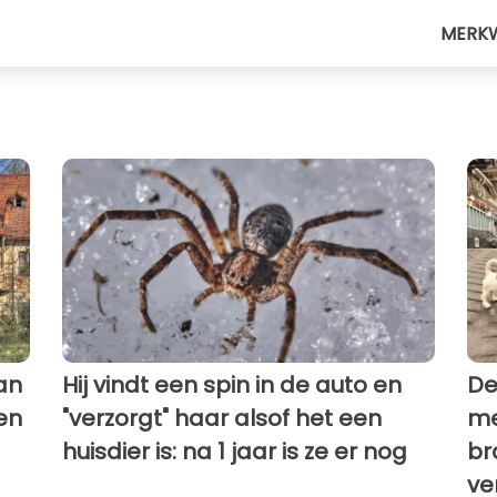
MERK
an
Hij vindt een spin in de auto en
De
en
"verzorgt" haar alsof het een
me
huisdier is: na 1 jaar is ze er nog
br
ve