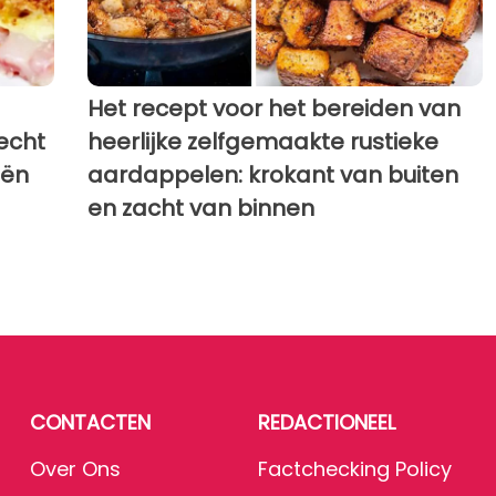
Het recept voor het bereiden van
echt
heerlijke zelfgemaakte rustieke
eën
aardappelen: krokant van buiten
en zacht van binnen
CONTACTEN
REDACTIONEEL
Over Ons
Factchecking Policy