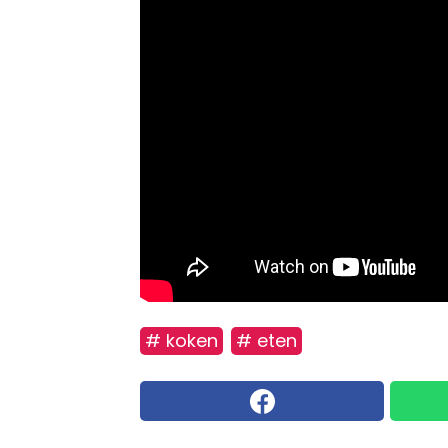
# koken
# eten