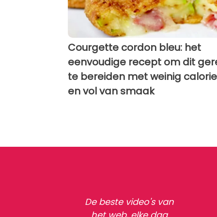
Courgette cordon bleu: het
eenvoudige recept om dit ger
te bereiden met weinig calori
en vol van smaak
De beste video's van
het web, elke dag