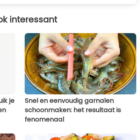
ok interessant
ik je
Snel en eenvoudig garnalen
en
schoonmaken: het resultaat is
fenomenaal