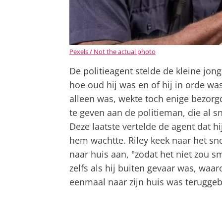
Pexels / Not the actual photo
De politieagent stelde de kleine jo
hoe oud hij was en of hij in orde was
alleen was, wekte toch enige bezorgd
te geven aan de politieman, die al s
Deze laatste vertelde de agent dat h
hem wachtte. Riley keek naar het sno
naar huis aan, "zodat het niet zou sm
zelfs als hij buiten gevaar was, waa
eenmaal naar zijn huis was teruggebr