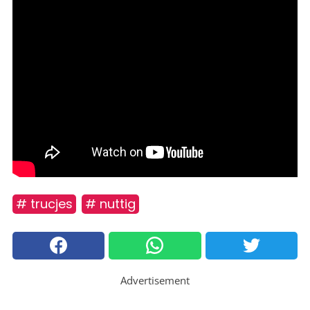
# trucjes
# nuttig
Advertisement