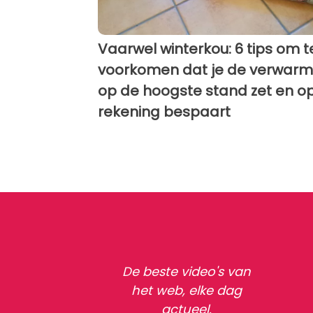
Vaarwel winterkou: 6 tips om t
voorkomen dat je de verwarm
op de hoogste stand zet en o
rekening bespaart
De beste video's van
het web, elke dag
actueel.