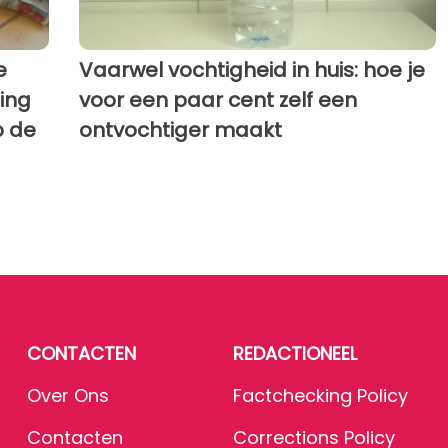
e
Vaarwel vochtigheid in huis: hoe je
ing
voor een paar cent zelf een
p de
ontvochtiger maakt
CONTACTEN
REDACTIONEEL
Over Ons
Factchecking Policy
Contacten
Corrections Policy