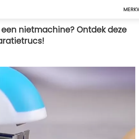
MERK
in een nietmachine? Ontdek deze
ratietrucs!