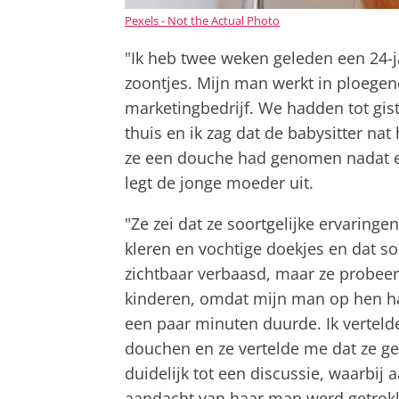
Pexels - Not the Actual Photo
"Ik heb twee weken geleden een 24-ja
zoontjes. Mijn man werkt in ploegendi
marketingbedrijf. We hadden tot gi
thuis en ik zag dat de babysitter na
ze een douche had genomen nadat e
legt de jonge moeder uit.
"Ze zei dat ze soortgelijke ervarin
kleren en vochtige doekjes en dat so
zichtbaar verbaasd, maar ze probeer
kinderen, omdat mijn man op hen had
een paar minuten duurde. Ik vertelde
douchen en ze vertelde me dat ze ge
duidelijk tot een discussie, waarbi
aandacht van haar man werd getrok