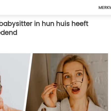
MERK
abysitter in hun huis heeft
edend